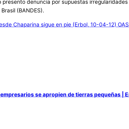
o presento denuncia por supuestas irregularidades 
 Brasil (BANDES).
desde Chaparina sigue en pie (Erbol, 10-04-12)
OAS 
empresarios se apropien de tierras pequeñas | E