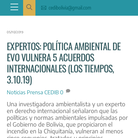
Skip
Menu
cedibolivia@gmail.com
to
content
05/10/2019
EXPERTOS: POLÍTICA AMBIENTAL DE
EVO VULNERA 5 ACUERDOS
INTERNACIONALES (LOS TIEMPOS,
3.10.19)
Noticias
Prensa CEDIB
0
Una investigadora ambientalista y un experto
en derecho internacional señalaron que las
políticas y normas ambientales impulsadas por
el Gobierno de Bolivia, que propiciaron el
incendio en la Chiquitanía, vulneran al menos
cinco convenios, tratados y principios