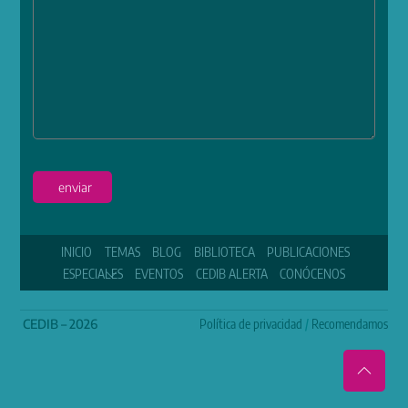
enviar
INICIO
TEMAS
BLOG
BIBLIOTECA
PUBLICACIONES
ESPECIALES
EVENTOS
CEDIB ALERTA
CONÓCENOS
CEDIB – 2026
Política de privacidad
/
Recomendamos