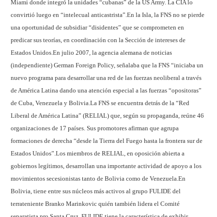
Miami donde integró la unidades “cubanas” de la US Army. La CIA lo
convirtió luego en “intelecual anticastrista”.
En la Isla, la FNS no se pierde
una oportunidad de subsidiar “disidentes” que se comprometen en
predicar sus teorías, en coordinación con la Sección de intereses de
Estados Unidos.
En julio 2007, la agencia alemana de noticias
(independiente) German Foreign Policy, señalaba que la FNS “iniciaba un
nuevo programa para desarrollar una red de las fuerzas neoliberal a través
de América Latina dando una atención especial a las fuerzas “opositoras”
de Cuba, Venezuela y Bolivia.
La FNS
se encuentra detrás de la “Red
Liberal de América Latina” (RELIAL) que, según su propaganda, reúne 46
organizaciones de 17 países. Sus promotores afirman que agrupa
formaciones de derecha “desde la Tierra del Fuego hasta la frontera sur de
Estados Unidos”.
Los miembros de RELIAL, en oposición abierta a
gobiernos legítimos, desarrollan una importante actividad de apoyo a los
movimientos secesionistas tanto de Bolivia como de Venezuela.
En
Bolivia, tiene entre sus núcleos más activos al grupo FULIDE del
terrateniente Branko Marinkovic quién también lidera el Comité
separatista pro Santa Cruz. FULIDE tiene la característica de exhibir