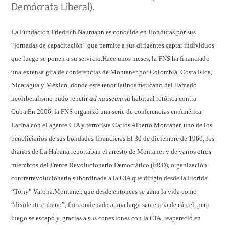
Demócrata Liberal).
La Fundación Friedrich
Naumann es conocida en Honduras por sus
“jornadas de capacitación” que permite a sus dirigentes captar individuos
que luego se ponen a su servicio.
Hace unos meses, la FNS ha financiado
una extensa gira de conferencias de Montaner por Colombia, Costa Rica,
Nicaragua y México, donde este tenor latinoamericano del llamado
neoliberalismo pudo repetir
ad nauseam
su habitual retórica contra
Cuba.
En 2006, la FNS organizó una serie de conferencias en América
Latina con el agente CIA y terrorista Carlos Alberto Montaner, uno de los
beneficiarios de sus bondades financieras.
El 30 de diciembre de 1960, los
diarios de La Habana reportaban el arresto de Montaner y de varios otros
miembros del Frente Revolucionario Democrático (FRD), organización
contrarrevolucionaria subordinada a la CIA que dirigía desde la Florida
“Tony” Varona.
Montaner, que desde entonces se gana la vida como
“disidente cubano”, fue condenado a una larga sentencia de cárcel, pero
luego se escapó y, gracias a sus conexiones con la CIA, reapareció en