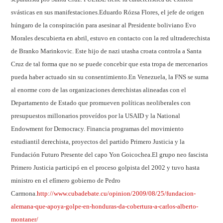
svásticas en sus manifestaciones.
Eduardo Rózsa Flores, el jefe de origen
húngaro de la conspiración para asesinar al Presidente boliviano Evo
Morales descubierta en abril, estuvo en contacto con la red ultraderechista
de Branko Marinkovic. Este hijo de nazi utasha croata controla a Santa
Cruz de tal forma que no se puede concebir que esta tropa de mercenarios
pueda haber actuado sin su consentimiento.
En Venezuela, la FNS se suma
al enorme coro de las organizaciones derechistas alineadas con el
Departamento de Estado que promueven políticas neoliberales con
presupuestos millonarios proveídos por la USAID y la National
Endowment for Democracy. Financia programas del movimiento
estudiantil derechista, proyectos del partido Primero Justicia y la
Fundación Futuro Presente del capo Yon Goicochea.
El grupo neo fascista
Primero Justicia participó en el proceso golpista del 2002 y tuvo hasta
ministro en el efímero gobierno de Pedro
Carmona.
http://www.cubadebate.cu/opinion/2009/08/25/fundacion-
alemana-que-apoya-golpe-en-honduras-da-cobertura-a-carlos-alberto-
montaner/