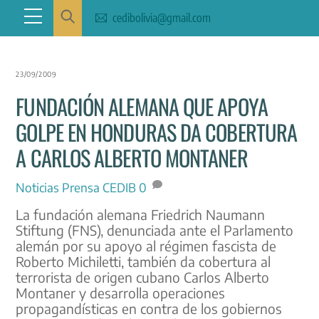
Skip
Menu
cedibolivia@gmail.com
to
content
23/09/2009
FUNDACIÓN ALEMANA QUE APOYA
GOLPE EN HONDURAS DA COBERTURA
A CARLOS ALBERTO MONTANER
Noticias
Prensa CEDIB
0
La fundación alemana Friedrich Naumann
Stiftung (FNS), denunciada ante el Parlamento
alemán por su apoyo al régimen fascista de
Roberto Michiletti, también da cobertura al
terrorista de origen cubano Carlos Alberto
Montaner y desarrolla operaciones
propagandísticas en contra de los gobiernos