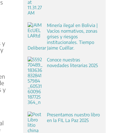
as
Minería ilegal en Bolivia |
Vacíos normativos, zonas
grises y riesgos
institucionales. Tiempo
 y
Deliberar Jaime Cuéllar.
 y
Conoce nuestras
novedades literarias 2025
en
de
s y
Presentamos nuestro libro
en la FIL La Paz 2025
al
e