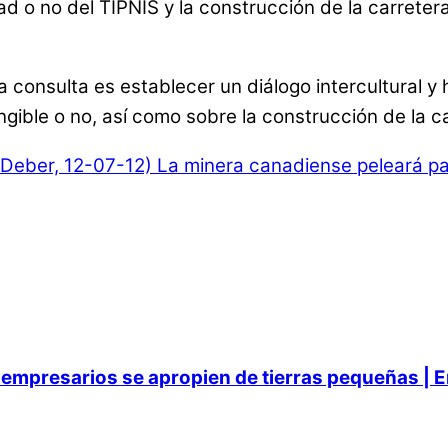
ad o no del TIPNIS y la construcción de la carreter
 la consulta es establecer un diálogo intercultural
angible o no, así como sobre la construcción de la 
 Deber, 12-07-12)
La minera canadiense peleará pa
empresarios se apropien de tierras pequeñas | E