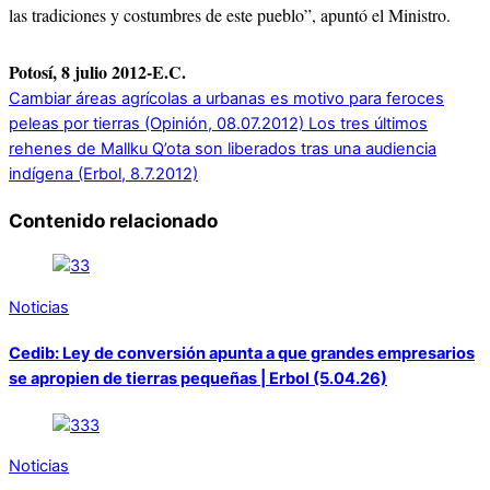
las tradiciones y costumbres de este pueblo”, apuntó el Ministro.
Potosí, 8 julio 2012-E.C.
Cambiar áreas agrícolas a urbanas es motivo para feroces
peleas por tierras (Opinión, 08.07.2012)
Los tres últimos
rehenes de Mallku Q’ota son liberados tras una audiencia
indígena (Erbol, 8.7.2012)
Contenido relacionado
Noticias
Cedib: Ley de conversión apunta a que grandes empresarios
se apropien de tierras pequeñas | Erbol (5.04.26)
Noticias