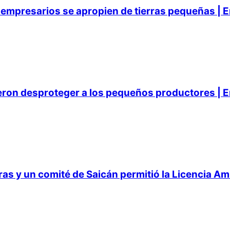
empresarios se apropien de tierras pequeñas | E
ieron desproteger a los pequeños productores | E
 y un comité de Saicán permitió la Licencia Ambi