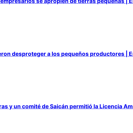
empresarios se apropien de tierras pequeñas | E
ieron desproteger a los pequeños productores | E
 y un comité de Saicán permitió la Licencia Ambi