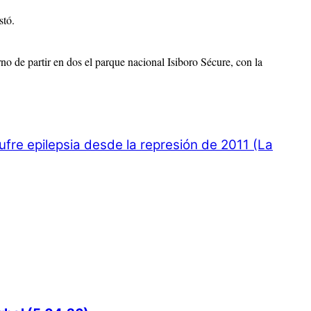
estó.
o de partir en dos el parque nacional Isiboro Sécure, con la
fre epilepsia desde la represión de 2011 (La