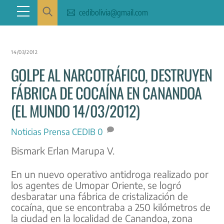
Skip
Menu
cedibolivia@gmail.com
to
content
14/03/2012
GOLPE AL NARCOTRÁFICO, DESTRUYEN
FÁBRICA DE COCAÍNA EN CANANDOA
(EL MUNDO 14/03/2012)
Noticias
Prensa CEDIB
0
Bismark Erlan Marupa V.
En un nuevo operativo antidroga realizado por
los agentes de Umopar Oriente, se logró
desbaratar una fábrica de cristalización de
cocaína, que se encontraba a 250 kilómetros de
la ciudad en la localidad de Canandoa, zona