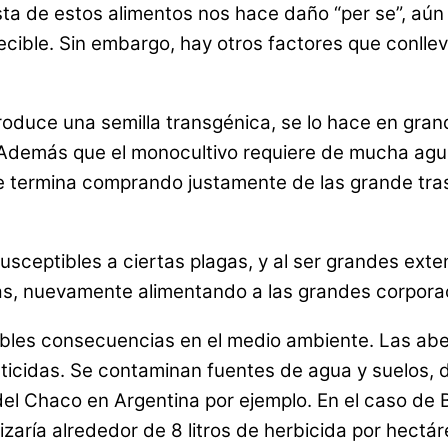
gesta de estos alimentos nos hace daño “per se”, aú
ecible. Sin embargo, hay otros factores que conll
troduce una semilla transgénica, se lo hace en gran
 Además que el monocultivo requiere de mucha agua 
e termina comprando justamente de las grande tr
sceptibles a ciertas plagas, y al ser grandes exte
idas, nuevamente alimentando a las grandes corpo
bles consecuencias en el medio ambiente. Las abej
icidas. Se contaminan fuentes de agua y suelos, d
el Chaco en Argentina por ejemplo. En el caso de B
aría alrededor de 8 litros de herbicida por hectár