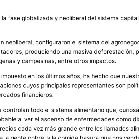
e la fase globalizada y neoliberal del sistema capi
 neoliberal, configuraron el sistema del agronegoc
rtadores, produciendo una masiva deforestación, p
genas y campesinas, entre otros impactos.
 impuesto en los últimos años, ha hecho que nuestr
iones cuyos principales representantes son polít
rcados financieros.
 controlan todo el sistema alimentario que, curio
bable al ver el ascenso de enfermedades como diab
 precios cada vez más grande entre los llamados al
 de la gente pobre, y la comida basura que nos ven