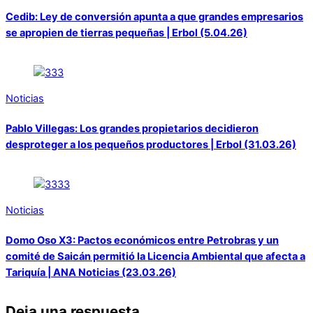
Cedib: Ley de conversión apunta a que grandes empresarios
se apropien de tierras pequeñas | Erbol (5.04.26)
Noticias
Pablo Villegas: Los grandes propietarios decidieron
desproteger a los pequeños productores | Erbol (31.03.26)
Noticias
Domo Oso X3: Pactos económicos entre Petrobras y un
comité de Saicán permitió la Licencia Ambiental que afecta a
Tariquía | ANA Noticias (23.03.26)
Deja una respuesta