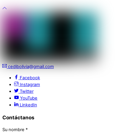
cedibolivia@gmail.com
Facebook
Instagram
Twitter
YouTube
LinkedIn
Contáctanos
Su nombre
*