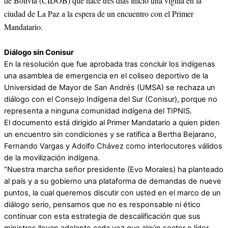
de Bolivia (CIDOB) que hace tres días inició una vigilia en la
ciudad de La Paz a la espera de un encuentro con el Primer
Mandatario.
Diálogo sin Conisur
En la resolución que fue aprobada tras concluir los indígenas
una asamblea de emergencia en el coliseo deportivo de la
Universidad de Mayor de San Andrés (UMSA) se rechaza un
diálogo con el Consejo Indígena del Sur (Conisur), porque no
representa a ninguna comunidad indígena del TIPNIS.
El documento está dirigido al Primer Mandatario a quien piden
un encuentro sin condiciones y se ratifica a Bertha Bejarano,
Fernando Vargas y Adolfo Chávez como interlocutores válidos
de la movilización indígena.
“Nuestra marcha señor presidente (Evo Morales) ha planteado
al país y a su gobierno una plataforma de demandas de nueve
puntos, la cual queremos discutir con usted en el marco de un
diálogo serio, pensamos que no es responsable ni ético
continuar con esta estrategia de descalificación que sus
ministros llevan adelante cada vez que algún sector o líder