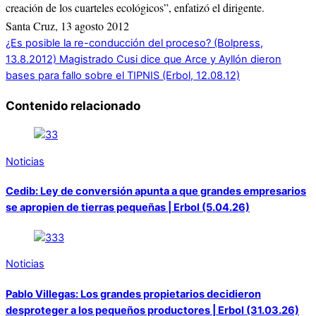
creación de los cuarteles ecológicos”, enfatizó el dirigente.
Santa Cruz, 13 agosto 2012
¿Es posible la re-conducción del proceso? (Bolpress,
13.8.2012)
Magistrado Cusi dice que Arce y Ayllón dieron
bases para fallo sobre el TIPNIS (Erbol, 12.08.12)
Contenido relacionado
Noticias
Cedib: Ley de conversión apunta a que grandes empresarios
se apropien de tierras pequeñas | Erbol (5.04.26)
Noticias
Pablo Villegas: Los grandes propietarios decidieron
desproteger a los pequeños productores | Erbol (31.03.26)