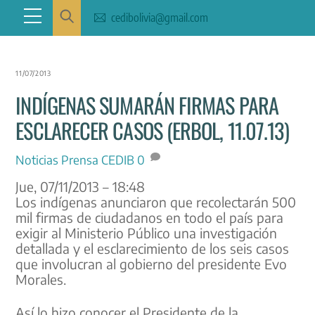
Skip
Menu
cedibolivia@gmail.com
to
content
11/07/2013
INDÍGENAS SUMARÁN FIRMAS PARA
ESCLARECER CASOS (ERBOL, 11.07.13)
Noticias
Prensa CEDIB
0
Jue, 07/11/2013 – 18:48
Los indígenas anunciaron que recolectarán 500
mil firmas de ciudadanos en todo el país para
exigir al Ministerio Público una investigación
detallada y el esclarecimiento de los seis casos
que involucran al gobierno del presidente Evo
Morales.
Así lo hizo conocer el Presidente de la