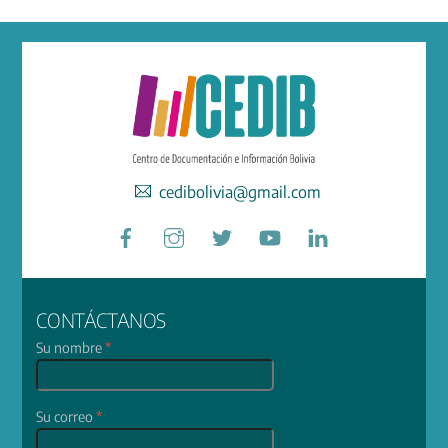
cedibolivia@gmail.com
Facebook
Instagram
Twitter
YouTube
LinkedIn
CONTÁCTANOS
Su nombre
*
Su correo
*