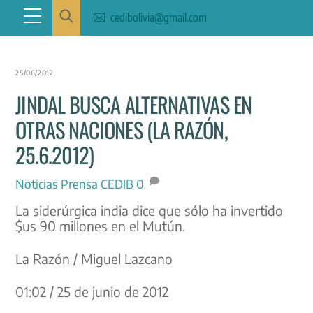
Skip
Menu
cedibolivia@gmail.com
to
content
25/06/2012
JINDAL BUSCA ALTERNATIVAS EN
OTRAS NACIONES (LA RAZÓN,
25.6.2012)
Noticias
Prensa CEDIB
0
La siderúrgica india dice que sólo ha invertido
$us 90 millones en el Mutún.
La Razón / Miguel Lazcano
01:02 / 25 de junio de 2012