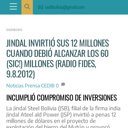
Skip
Menu
cedibolivia@gmail.com
to
content
09/08/2012
JINDAL INVIRTIÓ $US 12 MILLONES
CUANDO DEBIÓ ALCANZAR LOS 60
(SIC!) MILLONES (RADIO FIDES,
9.8.2012)
Noticias
Prensa CEDIB
0
INCUMPLIÓ COMPROMISO DE INVERSIONES
La Jindal Steel Bolivia (JSB), filial de la firma india
Jindal Ateel ald Power (JSP) invirtió a penas 12
millones de dólares en el proyecto de
explotación del hierro del Mutún y provocó