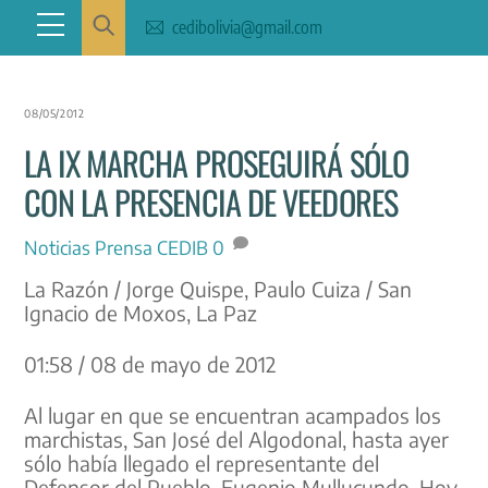
Skip
Menu
cedibolivia@gmail.com
to
content
08/05/2012
LA IX MARCHA PROSEGUIRÁ SÓLO
CON LA PRESENCIA DE VEEDORES
Noticias
Prensa CEDIB
0
La Razón / Jorge Quispe, Paulo Cuiza / San
Ignacio de Moxos, La Paz
01:58 / 08 de mayo de 2012
Al lugar en que se encuentran acampados los
marchistas, San José del Algodonal, hasta ayer
sólo había llegado el representante del
Defensor del Pueblo, Eugenio Mullucundo. Hoy,