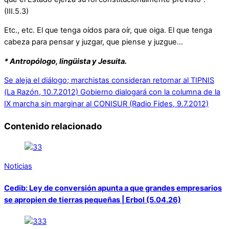
(III.5.3)
Etc., etc. El que tenga oídos para oír, que oiga. El que tenga
cabeza para pensar y juzgar, que piense y juzgue…
* Antropólogo, lingüista y Jesuita.
Se aleja el diálogo; marchistas consideran retornar al TIPNIS
(La Razón, 10.7.2012)
Gobierno dialogará con la columna de la
IX marcha sin marginar al CONISUR (Radio Fides, 9.7.2012)
Contenido relacionado
Noticias
Cedib: Ley de conversión apunta a que grandes empresarios
se apropien de tierras pequeñas | Erbol (5.04.26)