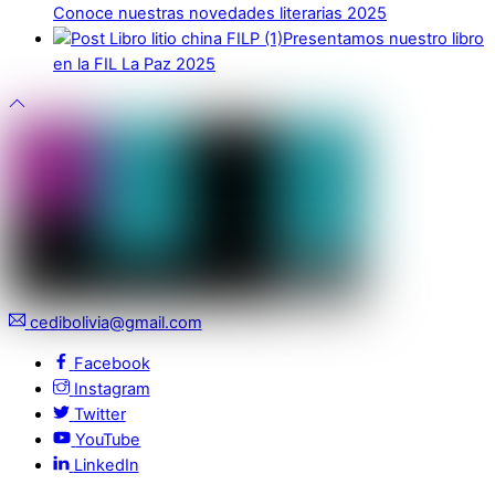
Conoce nuestras novedades literarias 2025
Presentamos nuestro libro
en la FIL La Paz 2025
cedibolivia@gmail.com
Facebook
Instagram
Twitter
YouTube
LinkedIn