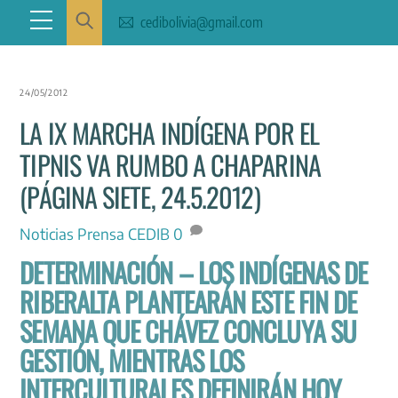
Skip
Menu
cedibolivia@gmail.com
to
content
24/05/2012
LA IX MARCHA INDÍGENA POR EL
TIPNIS VA RUMBO A CHAPARINA
(PÁGINA SIETE, 24.5.2012)
Noticias
Prensa CEDIB
0
DETERMINACIÓN – LOS INDÍGENAS DE
RIBERALTA PLANTEARÁN ESTE FIN DE
SEMANA QUE CHÁVEZ CONCLUYA SU
GESTIÓN, MIENTRAS LOS
INTERCULTURALES DEFINIRÁN HOY