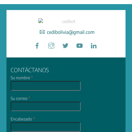
cedibolivia@gmail.com
Facebook
Instagram
Twitter
YouTube
LinkedIn
CONTÁCTANOS
Su nombre
*
Su correo
*
Encabezado
*