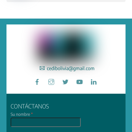
cedibolivia@gmail.com
Facebook
Instagram
Twitter
YouTube
LinkedIn
CONTÁCTANOS
Su nombre
*