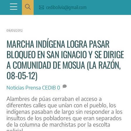
Skip
Menu
cedibolivia@gmail.com
to
content
08/05/2012
MARCHA INDÍGENA LOGRA PASAR
BLOQUEO EN SAN IGNACIO Y SE DIRIGE
A COMUNIDAD DE MOSUA (LA RAZÓN,
08-05-12)
Noticias
Prensa CEDIB
0
Alambres de púas cerraban el acceso a
diferentes calles que unían con el pueblo, los
indígenas pasaban de largo sin responder a los
insultos de los pobladores que eran separados
de la columna de marchistas por la escolta
policial.