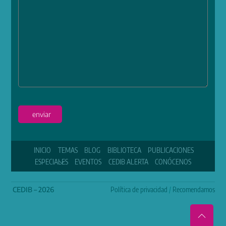
enviar
INICIO
TEMAS
BLOG
BIBLIOTECA
PUBLICACIONES
ESPECIALES
EVENTOS
CEDIB ALERTA
CONÓCENOS
CEDIB – 2026
Política de privacidad
/
Recomendamos