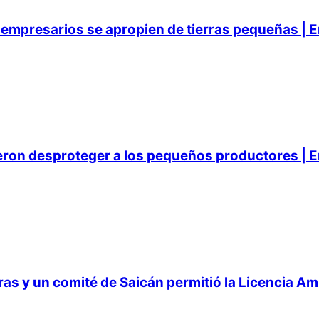
empresarios se apropien de tierras pequeñas | E
ieron desproteger a los pequeños productores | E
 y un comité de Saicán permitió la Licencia Ambi