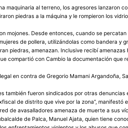
a maquinaria al terreno, los agresores lanzaron c
raron piedras a la máquina y le rompieron los vid
 con mojones. Desde entonces, cuando se percatan d
mujeres de pollera, utilizándolas como bandera y 
an piedras, amenazan. Inclusive recibí amenazas ha
unque compartió con Cambio la documentación que 
so legal en contra de Gregorio Mamani Argandoña,
s también fueron sindicados por otras denuncias e
scal de distrito que vive por la zona”, manifestó el
red de avasalladores amenaza de muerte a sus víct
ubalcalde de Palca, Manuel Ajata, quien tiene cono
los enfrentamientos violentos y los abusos que com