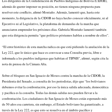
Los dirigentes de la Confederación de Pueblos Indígenas de Bolivia (CIDOB),
además de querer imponer su posición, no tienen ninguna propuesta para
resolver este conflicto, afirmó Montaño. Además, lamentó que, hasta este
momento, la dirigencia de la CIDOB no haya hecho conocer oficialmente, ni al
Ejecutivo ni al Legislativo, la plataforma de demandas de la marcha que
anunciaron emprender los próximos días. Gabriela Montaño lamentó también
que esta dirigencia permita “que políticos póstumos hablen a nombre de ellos”.
“El error histórico de esta marcha radica en que está pidiendo la anulación de la
Ley 222, que lo único que hace es convocar a una Consulta previa, libre e
informada a los pueblos indígenas que habitan el TIPNIS”, afirmó, según cita la
nota de prensa de la Cámara Alta.
Sobre el bloqueo en San Ignacio de Moxos contra la marcha de la CIDOB, la
Presidenta del Senado, a consulta de los periodistas, dijo que “los bolivianos
debemos evitar la confrontación, por eso la única salida adecuada, democrática
y pacífica es la consulta. Todas las demás salidas nos pueden llevar a la
confrontación. Los ciudadanos de San Ignacio de Moxos están esperando más
de 50 años esa carretera, sin embargo, el Estado boliviano ha garantizado, a
través de la Ley 222, es que esto se resuelva en el ámbito pacífico y