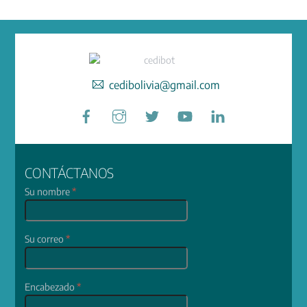
cedibolivia@gmail.com
Facebook
Instagram
Twitter
YouTube
LinkedIn
CONTÁCTANOS
Su nombre
*
Su correo
*
Encabezado
*