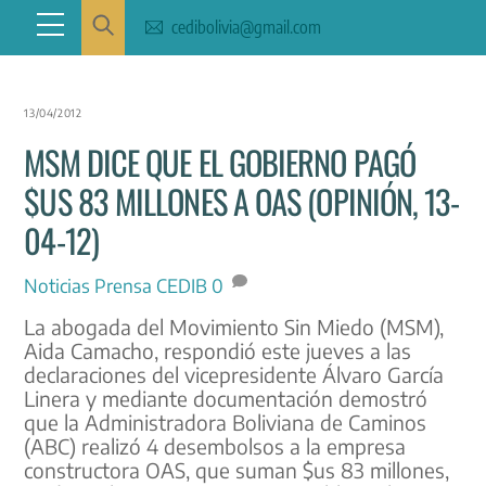
Skip
Menu
cedibolivia@gmail.com
to
content
13/04/2012
MSM DICE QUE EL GOBIERNO PAGÓ
$US 83 MILLONES A OAS (OPINIÓN, 13-
04-12)
Noticias
Prensa CEDIB
0
La abogada del Movimiento Sin Miedo (MSM),
Aida Camacho, respondió este jueves a las
declaraciones del vicepresidente Álvaro García
Linera y mediante documentación demostró
que la Administradora Boliviana de Caminos
(ABC) realizó 4 desembolsos a la empresa
constructora OAS, que suman $us 83 millones,