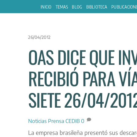
Skip
INICIO
TEMAS
BLOG
BIBLIOTECA
PUBLICACION
to
content
26/04/2012
OAS DICE QUE IN
RECIBIÓ PARA VÍA
SIETE 26/04/201
Noticias
Prensa CEDIB
0
La empresa brasileña presentó sus descar