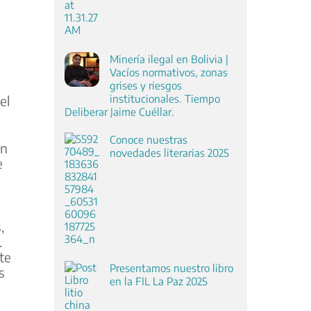
Minería ilegal en Bolivia |
Vacíos normativos, zonas
grises y riesgos
institucionales. Tiempo
el
Deliberar Jaime Cuéllar.
Conoce nuestras
en
novedades literarias 2025
e
,
.
te
Presentamos nuestro libro
s
en la FIL La Paz 2025