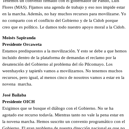
Tenemos un convenio firmado con el gobernador de Pando, Luis
Flores (MAS). Fijamos una agenda de trabajo y eso nos impide estar
en la marcha. Además, no hay muchos recursos para movilizarse. Yo
no comparto con el conflicto del Gobierno y de la Cidob porque
creo que es político. Le damos todo nuestro apoyo moral a la Cidob.
Moisés Sapiranda
Presidente Orcaweta
Estamos predispuestos a la movilización. Y esto se debe a que hemos
incluido dentro de la plataforma de demandas el reclamo por la
desatención del Gobierno al problema del río Pilcomayo. Los
weenhayeks y tapietés vamos a movilizarnos. No tenemos muchos
recursos, pero igual, al menos cinco de nosotros vamos a estar en la
novena marcha.
José Bailaba
Presidente OICH
Exigimos que se busque el diálogo con el Gobierno. No se ha
agotado ese recurso todavía. Mientras tanto no vale la pena estar en
la novena marcha. Hemos suscrito un convenio programático con el
Gobierno. El gran problema de nuestra dirección nacional es que no