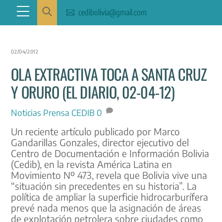
Skip
Menu
cedibolivia@gmail.com
to
content
02/04/2012
OLA EXTRACTIVA TOCA A SANTA CRUZ
Y ORURO (EL DIARIO, 02-04-12)
Noticias
Prensa CEDIB
0
Un reciente artículo publicado por Marco
Gandarillas Gonzales, director ejecutivo del
Centro de Documentación e Información Bolivia
(Cedib), en la revista América Latina en
Movimiento Nº 473, revela que Bolivia vive una
“situación sin precedentes en su historia”. La
política de ampliar la superficie hidrocarburífera
prevé nada menos que la asignación de áreas
de explotación petrolera sobre ciudades como