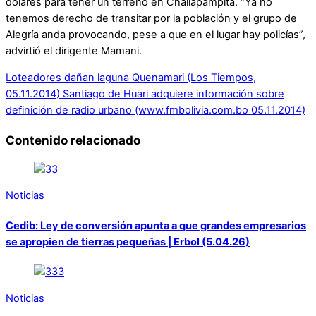
dólares para tener un terreno en Challapampita. “Ya no
tenemos derecho de transitar por la población y el grupo de
Alegría anda provocando, pese a que en el lugar hay policías”,
advirtió el dirigente Mamani.
Loteadores dañan laguna Quenamari (Los Tiempos,
05.11.2014)
Santiago de Huari adquiere información sobre
definición de radio urbano (www.fmbolivia.com.bo 05.11.2014)
Contenido relacionado
Noticias
Cedib: Ley de conversión apunta a que grandes empresarios
se apropien de tierras pequeñas | Erbol (5.04.26)
Noticias