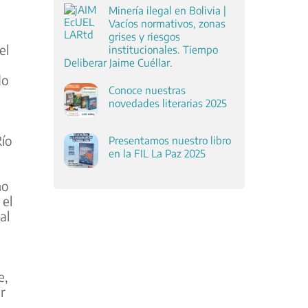
Minería ilegal en Bolivia |
Vacíos normativos, zonas
grises y riesgos
el
institucionales. Tiempo
Deliberar Jaime Cuéllar.
do
Conoce nuestras
novedades literarias 2025
Río
Presentamos nuestro libro
en la FIL La Paz 2025
mo
 el
al
e,
r