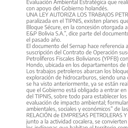
Evaluación Ambiental Estratégica que reali
con apoyo del Gobierno holandés.
UNA LEY AUTORIZA LOS TRABAJOS PETROLER
paralizada en el TIPNIS, existen planes qu
Bloque Sécure, en la concesión otorgada a 
E&P Bolivia S.A.”, dice parte del docume
el pasado año.
El documento del Sernap hace referencia a 
suscripción del Contrato de Operación sus
Petrolíferos Fiscales Bolivianos (YPFB) co
Hondo, ubicada en los departamentos de 
Los trabajos petroleros abarcan los bloqu
exploración de hidrocarburos, siendo una d
se ha visto anteriormente, ya se están rea
que el Gobierno está obligado a entrar en
del TIPNIS, sobre todo para establecer los
evaluación de impacto ambiental; formular
ambientales, sociales y económicos” de la
RELACIÓN de EMPRESAS PETROLERAS Y COLO
junto a la actividad cocalera, se conviert
los indígenas que habitan el territorio com