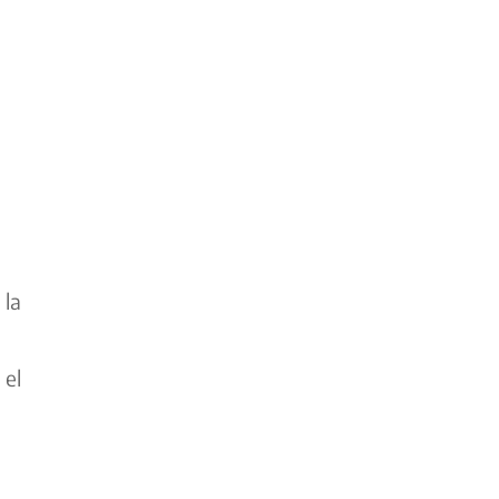
 la
 el