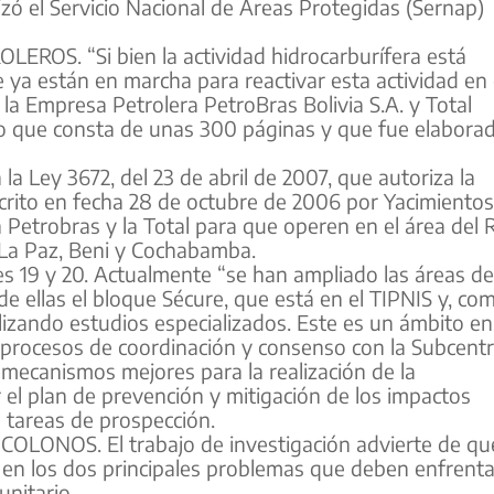
zó el Servicio Nacional de Áreas Protegidas (Sernap)
OS. “Si bien la actividad hidrocarburífera está
e ya están en marcha para reactivar esta actividad en 
la Empresa Petrolera PetroBras Bolivia S.A. y Total
nto que consta de unas 300 páginas y que fue elabora
la Ley 3672, del 23 de abril de 2007, que autoriza la
crito en fecha 28 de octubre de 2006 por Yacimientos
n Petrobras y la Total para que operen en el área del 
La Paz, Beni y Cochabamba.
es 19 y 20. Actualmente “se han ampliado las áreas de
e ellas el bloque Sécure, que está en el TIPNIS y, co
lizando estudios especializados. Este es un ámbito en
 procesos de coordinación y consenso con la Subcentr
 mecanismos mejores para la realización de la
 el plan de prevención y mitigación de los impactos
s tareas de prospección.
NOS. El trabajo de investigación advierte de qu
en en los dos principales problemas que deben enfrenta
unitario.