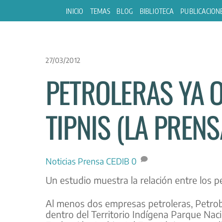
Skip
INICIO
TEMAS
BLOG
BIBLIOTECA
PUBLICACION
to
content
27/03/2012
PETROLERAS YA 
TIPNIS (LA PREN
Noticias
Prensa CEDIB
0
Un estudio muestra la relación entre los pe
Al menos dos empresas petroleras, Petrobr
dentro del Territorio Indígena Parque Naci