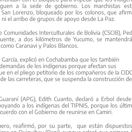
eguen a la sede de gobierno. Los marchistas es
 San Lorenzo, bloqueado por los colonos, que afir
s ni el arribo de grupos de apoyo desde La Paz.
de Comunidades Interculturales de Bolivia (CSCIB), Pe
puente, a dos kilómetros de Yucumo, se mantendr
 como Caranavi y Palos Blancos.
ro García, explicó en Cochabamba que los también
 demandas de los indígenas porque afectan sus
ue en el pliego petitorio de los compañeros de la CID
de las carreteras, que se suspenda la construcción de
Guaraní (APG), Edith Cuanto, declaró a Erbol desde
oyando a los indígenas del TIPNIS, porque los últi
uerdo con el Gobierno de reunirse en Camiri.
omero, reafirmó, por su parte, que están dispuesto