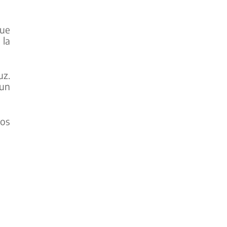
que
 la
uz.
 un
xos