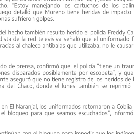
cho. “Estoy manejando los cartuchos de los bali
luego detalló que Moreno tiene heridas de impacto
onas sufrieron golpes.
 hecho también resulto herido el policía Freddy Cal
ista de la red televisiva señaló que el uniformado 
acias al chaleco antibalas que utilizaba, no le causa
do de prensa, confirmó que el policía “tiene un tra
ones disparados posiblemente por escopeta”, y que
mente aseguró que no tiene registro de los heridos de 
na del Chaco, donde el lunes también se reprimió
l en El Naranjal, los uniformados retornaron a Cobija
 el bloqueo para que seamos escuchados”, informó
ontinúan con el bloqueo para impedir que los indíge