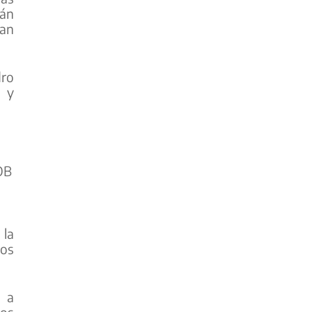
tán
man
dro
á y
OB
 la
mos
s a