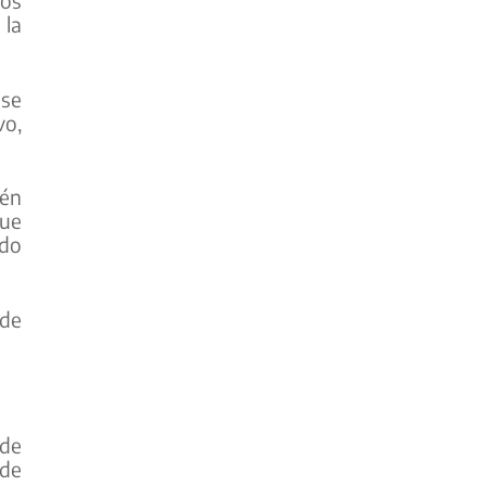
los
 la
 se
vo,
ién
que
ado
 de
 de
 de