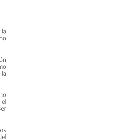
 la
 no
zón
omo
la
rno
 el
ser
los
del