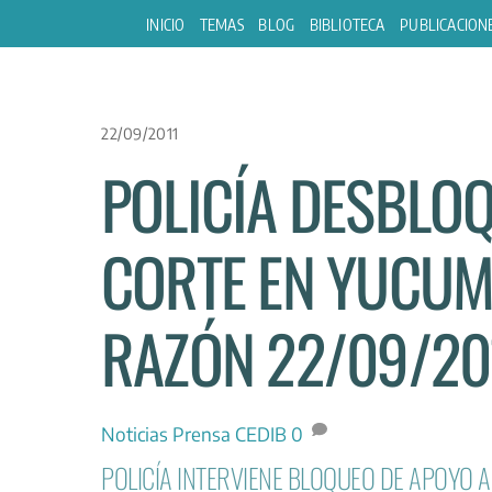
Skip
INICIO
TEMAS
BLOG
BIBLIOTECA
PUBLICACION
to
content
22/09/2011
POLICÍA DESBLOQ
CORTE EN YUCUM
RAZÓN 22/09/20
Noticias
Prensa CEDIB
0
POLICÍA INTERVIENE BLOQUEO DE APOYO A