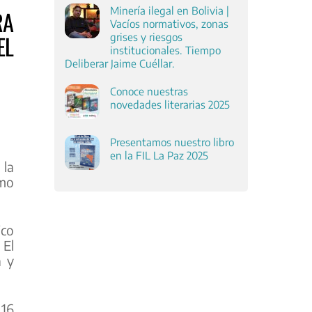
Minería ilegal en Bolivia |
RA
Vacíos normativos, zonas
EL
grises y riesgos
institucionales. Tiempo
Deliberar Jaime Cuéllar.
Conoce nuestras
novedades literarias 2025
Presentamos nuestro libro
en la FIL La Paz 2025
 la
umo
ico
 El
a y
 16