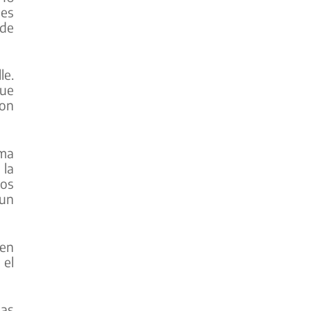
nes
 de
le.
fue
ron
uma
 la
los
 un
 en
 el
nas