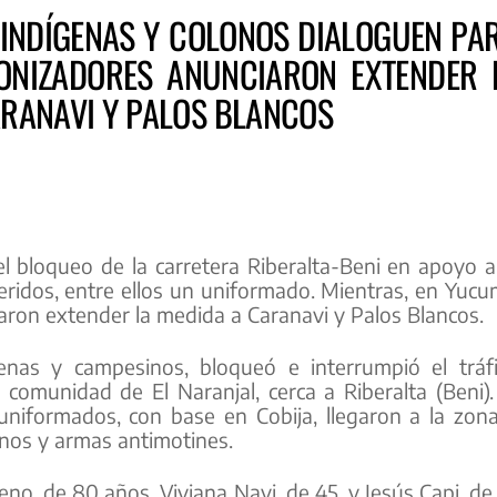
 INDÍGENAS Y COLONOS DIALOGUEN PA
LONIZADORES ANUNCIARON EXTENDER 
RANAVI Y PALOS BLANCOS
el bloqueo de la carretera Riberalta-Beni en apoyo a
eridos, entre ellos un uniformado. Mientras, en Yuc
aron extender la medida a Caranavi y Palos Blancos.
nas y campesinos, bloqueó e interrumpió el tráf
a comunidad de El Naranjal, cerca a Riberalta (Beni).
 uniformados, con base en Cobija, llegaron a la zon
enos y armas antimotines.
no, de 80 años, Viviana Navi, de 45, y Jesús Capi, de