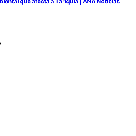
ental que afecta a Tariquía | ANA Noticias
*