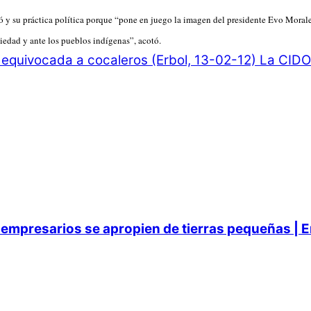
 y su práctica política porque “pone en juego la imagen del presidente Evo Morale
iedad y ante los pueblos indígenas”, acotó.
equivocada a cocaleros (Erbol, 13-02-12)
La CIDOB
empresarios se apropien de tierras pequeñas | E