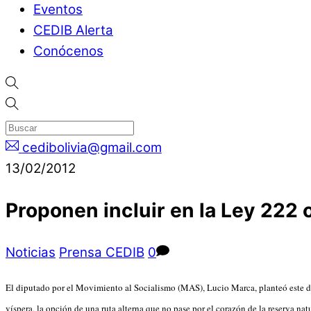
Eventos
CEDIB Alerta
Conócenos
cedibolivia@gmail.com
13/02/2012
Proponen incluir en la Ley 222 o
Noticias
Prensa CEDIB
0
El diputado por el Movimiento al Socialismo (MAS), Lucio Marca, planteó este do
víspera, la opción de una ruta alterna que no pase por el corazón de la reserva nat