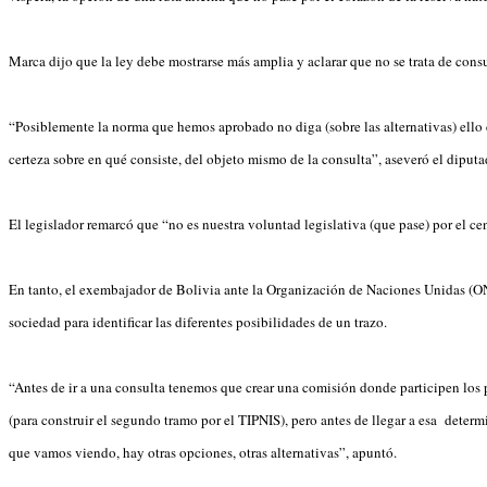
Marca dijo que la ley debe mostrarse más amplia y aclarar que no se trata de consul
“Posiblemente la norma que hemos aprobado no diga (sobre las alternativas) ello co
certeza sobre en qué consiste, del objeto mismo de la consulta”, aseveró el diputa
El legislador remarcó que “no es nuestra voluntad legislativa (que pase) por el cen
En tanto, el exembajador de Bolivia ante la Organización de Naciones Unidas (ONU)
sociedad para identificar las diferentes posibilidades de un trazo.
“Antes de ir a una consulta tenemos que crear una comisión donde participen los 
(para construir el segundo tramo por el TIPNIS), pero antes de llegar a esa determ
que vamos viendo, hay otras opciones, otras alternativas”, apuntó.