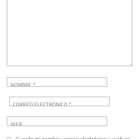
NOMBRE
*
CORREO ELECTRÓNICO
*
WEB
Guarda mi nombre, correo electrónico y web en