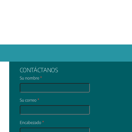
CONTÁCTANOS
Su nombre
*
Su correo
*
Encabezado
*