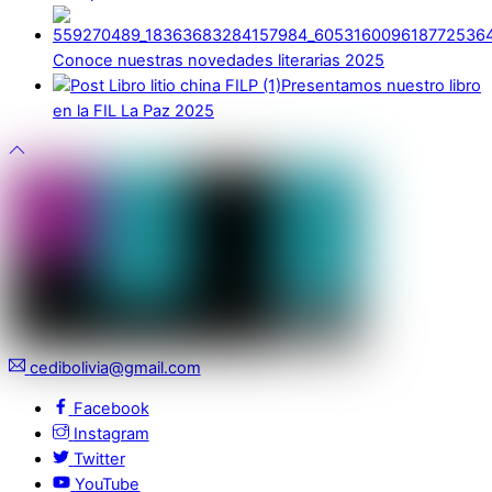
Conoce nuestras novedades literarias 2025
Presentamos nuestro libro
en la FIL La Paz 2025
cedibolivia@gmail.com
Facebook
Instagram
Twitter
YouTube