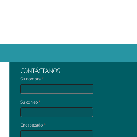
CONTÁCTANOS
Su nombre
*
Su correo
*
Encabezado
*