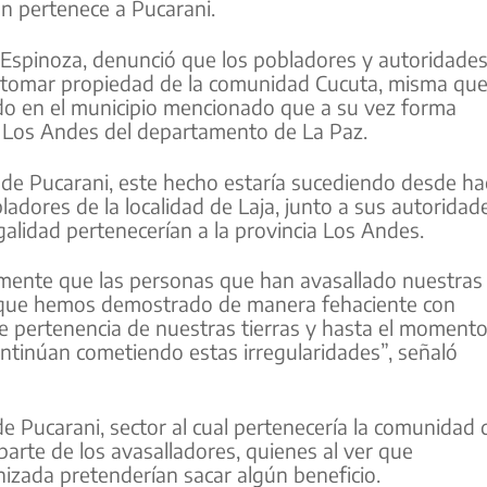
n pertenece a Pucarani.
lix Espinoza, denunció que los pobladores y autoridade
o tomar propiedad de la comunidad Cucuta, misma qu
cado en el municipio mencionado que a su vez forma
ia Los Andes del departamento de La Paz.
 de Pucarani, este hecho estaría sucediendo desde ha
dores de la localidad de Laja, junto a sus autoridad
galidad pertenecerían a la provincia Los Andes.
ente que las personas que han avasallado nuestras
e que hemos demostrado de manera fehaciente con
e pertenencia de nuestras tierras y hasta el moment
ntinúan cometiendo estas irregularidades”, señaló
e Pucarani, sector al cual pertenecería la comunidad 
arte de los avasalladores, quienes al ver que
izada pretenderían sacar algún beneficio.