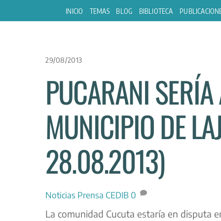
Skip
INICIO
TEMAS
BLOG
BIBLIOTECA
PUBLICACION
to
content
29/08/2013
PUCARANI SERÍA
MUNICIPIO DE LAJ
28.08.2013)
Noticias
Prensa CEDIB
0
La comunidad Cucuta estaría en disputa e