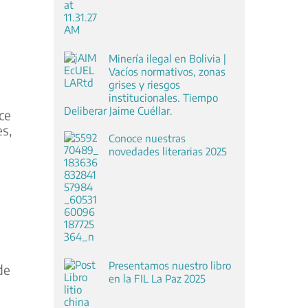
s
e
Minería ilegal en Bolivia |
Vacíos normativos, zonas
grises y riesgos
institucionales. Tiempo
Deliberar Jaime Cuéllar.
ce
es,
Conoce nuestras
novedades literarias 2025
o
Presentamos nuestro libro
de
en la FIL La Paz 2025