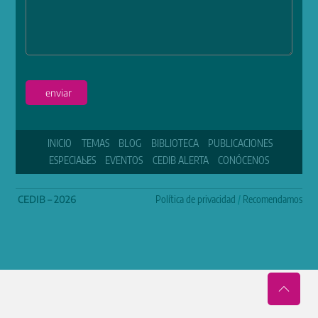
enviar
INICIO
TEMAS
BLOG
BIBLIOTECA
PUBLICACIONES
ESPECIALES
EVENTOS
CEDIB ALERTA
CONÓCENOS
CEDIB – 2026
Política de privacidad
/
Recomendamos