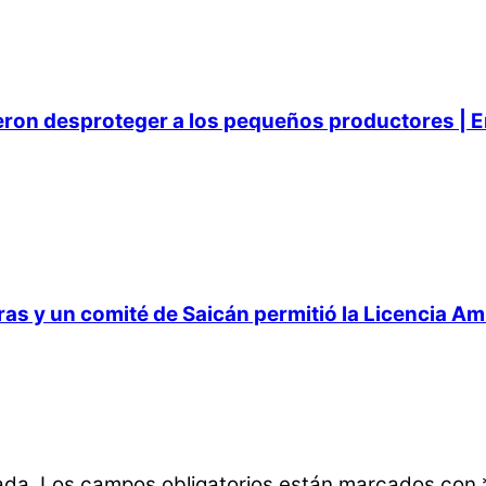
ieron desproteger a los pequeños productores | E
 y un comité de Saicán permitió la Licencia Ambi
ada.
Los campos obligatorios están marcados con