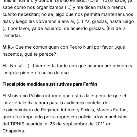
más el número y dónde ha sido emitido, (…) sí, Yosin sabe, ya
sabe cómo nos organizamos (…) y me dicen más o menos
cuánto necesitan; no sé, algo que nos permita mantener unos
días y luego les volvemos a enviar, (…) Ya, gracias, hasta luego
(…) por favor, ya de acuerdo, de acuerdo gracias. (Fin de la
llamada).
M.R.-
Que me comuniquen con Pedro Nuni por favor, ¿qué
hacemos, qué te parece?
H.-
No sé… (…) Veré esta tarde con qué acomodaré primero y
luego le pido en función de eso.
Fiscal pide medidas sustitutivas para Farfán
El Ministerio Público informó que está a la espera de que el
juez señale día y hora para la audiencia cautelar del
exviceministro de Régimen Interior y Policía, Marcos Farfán,
quien fue imputado por la represión policial a los marchistas
del TIPNIS ocurrida el 25 de septiembre de 2011 en
Chaparina.