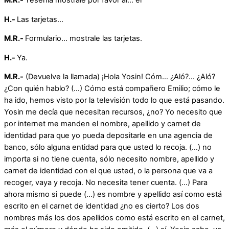
M.R.-
Yesenia mostrale por favor al… el
H.-
Las tarjetas…
M.R.-
Formulario… mostrale las tarjetas.
H.-
Ya.
M.R.-
(Devuelve la llamada) ¡Hola Yosin! Cóm… ¿Aló?… ¿Aló?
¿Con quién hablo? (…) Cómo está compañero Emilio; cómo le
ha ido, hemos visto por la televisión todo lo que está pasando.
Yosin me decía que necesitan recursos, ¿no? Yo necesito que
por internet me manden el nombre, apellido y carnet de
identidad para que yo pueda depositarle en una agencia de
banco, sólo alguna entidad para que usted lo recoja. (…) no
importa si no tiene cuenta, sólo necesito nombre, apellido y
carnet de identidad con el que usted, o la persona que va a
recoger, vaya y recoja. No necesita tener cuenta. (…) Para
ahora mismo si puede (…) es nombre y apellido así como está
escrito en el carnet de identidad ¿no es cierto? Los dos
nombres más los dos apellidos como está escrito en el carnet,