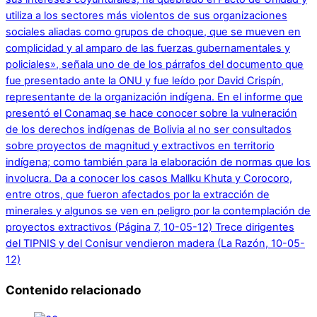
utiliza a los sectores más violentos de sus organizaciones
sociales aliadas como grupos de choque, que se mueven en
complicidad y al amparo de las fuerzas gubernamentales y
policiales», señala uno de de los párrafos del documento que
fue presentado ante la ONU y fue leído por David Crispín,
representante de la organización indígena. En el informe que
presentó el Conamaq se hace conocer sobre la vulneración
de los derechos indígenas de Bolivia al no ser consultados
sobre proyectos de magnitud y extractivos en territorio
indígena; como también para la elaboración de normas que los
involucra. Da a conocer los casos Mallku Khuta y Corocoro,
entre otros, que fueron afectados por la extracción de
minerales y algunos se ven en peligro por la contemplación de
proyectos extractivos (Página 7, 10-05-12)
Trece dirigentes
del TIPNIS y del Conisur vendieron madera (La Razón, 10-05-
12)
Contenido relacionado