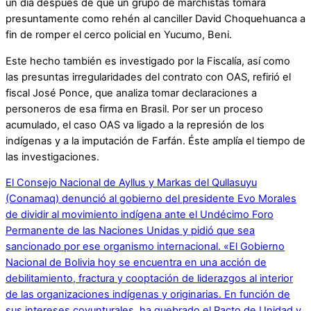
un día después de que un grupo de marchistas tomara
presuntamente como rehén al canciller David Choquehuanca a
fin de romper el cerco policial en Yucumo, Beni.
Este hecho también es investigado por la Fiscalía, así como
las presuntas irregularidades del contrato con OAS, refirió el
fiscal José Ponce, que analiza tomar declaraciones a
personeros de esa firma en Brasil. Por ser un proceso
acumulado, el caso OAS va ligado a la represión de los
indígenas y a la imputación de Farfán. Éste amplía el tiempo de
las investigaciones.
El Consejo Nacional de Ayllus y Markas del Qullasuyu
(Conamaq) denunció al gobierno del presidente Evo Morales
de dividir al movimiento indígena ante el Undécimo Foro
Permanente de las Naciones Unidas y pidió que sea
sancionado por ese organismo internacional. «El Gobierno
Nacional de Bolivia hoy se encuentra en una acción de
debilitamiento, fractura y cooptación de liderazgos al interior
de las organizaciones indígenas y originarias. En función de
sus intereses coyunturales, ha quebrado el Pacto de Unidad y