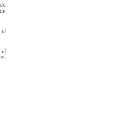
ede
 de
 el
.
–al
os.