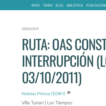
Skip
INICIO
TEMAS
BLOG
BIBLIOTECA
PUBLICACION
to
content
08/10/2011
RUTA: OAS CONST
INTERRUPCIÓN (
03/10/2011)
Noticias
Prensa CEDIB
0
Villa Tunari | Los Tiempos