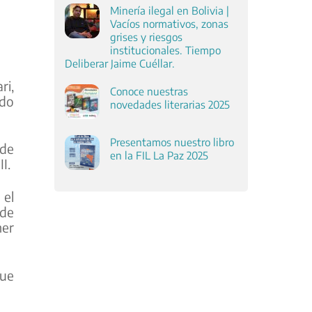
Minería ilegal en Bolivia |
Vacíos normativos, zonas
grises y riesgos
institucionales. Tiempo
Deliberar Jaime Cuéllar.
ri,
Conoce nuestras
ndo
novedades literarias 2025
Presentamos nuestro libro
de
en la FIL La Paz 2025
I.
 el
 de
mer
que