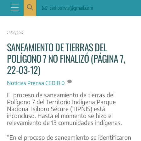
Skip
Menu
cedibolivia@gmail.com
to
content
23/03/2012
SANEAMIENTO DE TIERRAS DEL
POLÍGONO 7 NO FINALIZÓ (PÁGINA 7,
22-03-12)
Noticias
Prensa CEDIB
0
El proceso de saneamiento de tierras del
Polígono 7 del Territorio Indígena Parque
Nacional Isiboro Sécure (TIPNIS) está
inconcluso. Hasta el momento se hizo el
relevamiento de 13 comunidades indígenas.
“En el proceso de saneamiento se identificaron