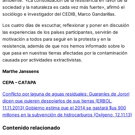
ambiente. «La consolidación de la resistencia en favor de la
sociedad y la naturaleza es cada vez más fuerte», afirmó el
sociólogo e investigador del CEDIB, Marco Gandarillas.
Los cuatro días de escuchar, reflexionar y poner en discusión
las experiencias de los países participantes, servirán de
motivación a todos para seguir en la protesta y en la
resistencia, además de que nos hemos informado sobre lo
que pasa en nuestras tierras afectadas por la contaminación
causada por actividades extractivistas.
Marthe Janssens
CEPA – CATAPA
Conflicto por laguna de aguas residuales: Guaraníes de Jorori
dicen que quieren despojarlos de sus tierras (ERBOL,
11.11.2013)
Gobierno estima que el 2014 se gastará $us 900
millones en la subvención de hidrocarburos (Oxígeno, 12.11.13)
Contenido relacionado