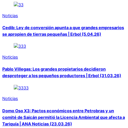
Noticias
Cedib: Ley de conversión apunta a que grandes empresarios
se apropien de tierras pequeñas | Erbol (5.04.26)
Noticias
Pablo Villegas: Los grandes propietarios decidieron
desproteger a los pequeños productores | Erbol (31.03.26)
Noticias
Domo Oso X3: Pactos económicos entre Petrobras y un
comité de Saicán permitió la Licencia Ambiental que afecta a
Tariquía | ANA Noticias (23.03.26)