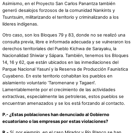
Asimismo, en el Proyecto San Carlos Panantza también
generó desalojos forzosos de la comunidad Nankints y
Tsuntsuim, militarizando el territorio y criminalizando a los
líderes indígenas.
Otro caso, son los Bloques 79 y 83, donde no se realizó una
consulta previa, libre e informada adecuada y se vulneraron los
derechos territoriales del Pueblo Kichwa de Sarayaku, la
Nacionalidad Shiwiar y Sápara. También, tenemos los Bloques
14, 16 y 62, que están ubicados en las inmediaciones del
Parque Nacional Yasuní y la Reserva de Producción Faunistica
Cuyabeno. En este territorio cohabitan los pueblos en
aislamiento voluntario ‘Taromenane y Tagaeri’.
Lamentablemente por el crecimiento de las actividades
extractivas, especialmente las petroleras, estos pueblos se
encuentran amenazados y se los está forzando al contacto.
P.- ¿Estas poblaciones han denunciado al Gobierno
ecuatoriano o las empresas por estas violaciones?
R.-
Sí, por ejemplo, en el caso Mirador y Río Blanco se han