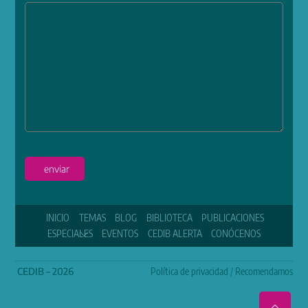
enviar
INICIO
TEMAS
BLOG
BIBLIOTECA
PUBLICACIONES
ESPECIALES
EVENTOS
CEDIB ALERTA
CONÓCENOS
CEDIB – 2026
Política de privacidad
/
Recomendamos