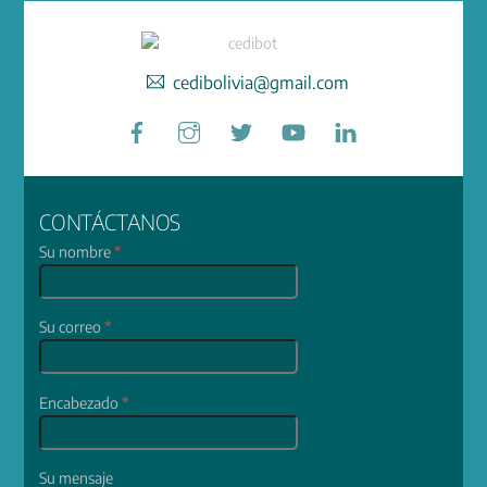
cedibolivia@gmail.com
Facebook
Instagram
Twitter
YouTube
LinkedIn
CONTÁCTANOS
Su nombre
*
Su correo
*
Encabezado
*
Su mensaje