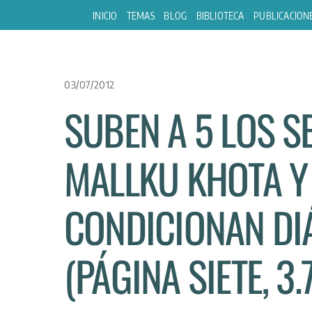
Skip
INICIO
TEMAS
BLOG
BIBLIOTECA
PUBLICACION
to
content
03/07/2012
SUBEN A 5 LOS 
MALLKU KHOTA Y
CONDICIONAN DI
(PÁGINA SIETE, 3.