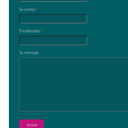
Su correo
*
Encabezado
*
Su mensaje
In
enviar