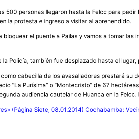
s 500 personas llegaron hasta la Felcc para pedir l
 la protesta e ingreso a visitar al aprehendido.
 bloquear el puente a Pailas y vamos a tomar las in
la Policía, también fue desplazado hasta el lugar, 
 como cabecilla de los avasalladores prestará su de
predio “La Purísima” o “Montecristo” de 67 hectár
gunda audiencia cautelar de Huanca en la Felcc. L
res» (Página Siete, 08.01.2014)
Cochabamba: Vecino