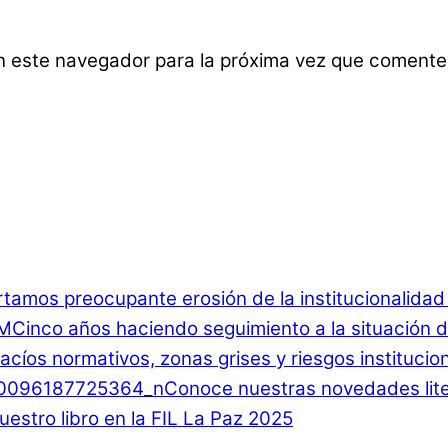
n este navegador para la próxima vez que comente
rtamos preocupante erosión de la institucionalida
Cinco años haciendo seguimiento a la situación d
 Vacíos normativos, zonas grises y riesgos instituci
Conoce nuestras novedades lite
estro libro en la FIL La Paz 2025