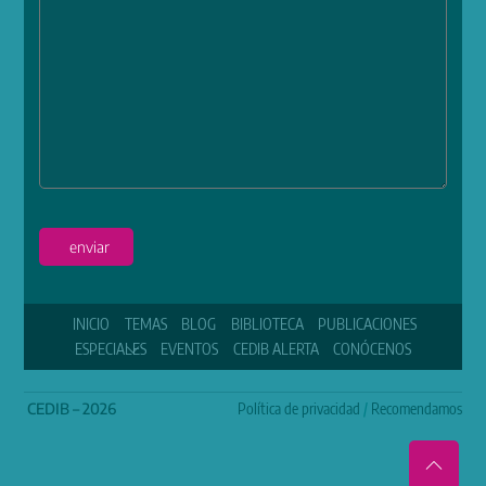
enviar
INICIO
TEMAS
BLOG
BIBLIOTECA
PUBLICACIONES
ESPECIALES
EVENTOS
CEDIB ALERTA
CONÓCENOS
CEDIB – 2026
Política de privacidad
/
Recomendamos